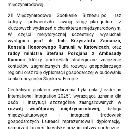
międzynarodowej.
XII Międzynarodowe Spotkanie Biznesu po raz
kolejny potwierdziło swoją rangę jako jedno z
kluczowych wydarzeń o charakterze międzynarodowym.
W części merytorycznej uczestnicy wysłuchali
wystąpień
prof. dr hab. Krzysztofa Zamasza,
Konsula Honorowego Rumunii w Katowicach
, oraz
radcy ministra Stefana Porojana z Ambasady
Rumunii
, którzy podkreślali strategiczne znaczenie
kontaktów zagranicznych dla rozwoju gospodarczego
regionu oraz rolę dyplomacji gospodarczej w budowaniu
konkurencyjności Śląska w Europie.
Centralnym punktem wydarzenia była gala „Leader in
International Integration 2025”, wyrażająca uznanie dla
osób i instytucji szczególnie zaangażowanych w
rozwój współpracy międzynarodowej
, dialogu
międzykulturowego i integracji środowisk
gospodarczych. Laureaci reprezentowali dyplomację,
samorząd, biznes, turystykę oraz inicjatywy społeczne,