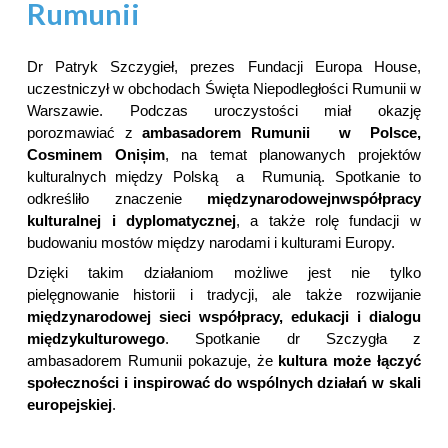
Rumunii
D
r Patryk Szczygieł, prezes Fundacji Europa House,
uczestniczył w obchodach Święta Niepodległości Rumunii w
Warszawie.
Podczas uroczystości miał okazję
porozmawiać z
ambasadorem Rumunii
w Polsce,
Cosminem Onișim
, na temat planowanych projektów
kulturalnych między Polską a Rumunią.
Spotkanie to
odkreśliło
znaczenie
międzynarodowej
n
współpracy
kulturalnej
i dyplomatycznej
, a także rolę fundacji w
budowaniu
mostów między narodami i kulturami Europy.
Dzięki takim działaniom możliwe jest nie tylko
pielęgnowanie historii i tradycji, ale także rozwijanie
międzynarodowej sieci współpracy, edukacji i dialogu
międzykulturowego
. Spotkanie dr Szczygła z
ambasadorem Rumunii pokazuje, że
kultura może łączyć
społeczności i inspirować do wspólnych działań w skali
europejskiej
.