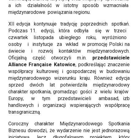
a ich działalność w istotny sposób wzmacniała
międzynarodowe powiązania regionu.
XII edycja kontynuuje tradycję poprzednich spotkań.
Podczas 11. edycji, która odbyła się w trzeci
czwartek listopada ubiegłego roku, wyróżniono
osoby i instytucje za wkład w promocję Polski na
świecie i rozwój kontaktów międzynarodowych.
Oficjalną część otworzyli m.in.
przedstawiciele
Alliance Française Katowice
, podkreślając znaczenie
współpracy kulturowej i gospodarczej w budowaniu
międzynarodowego wizerunku kraju. Również edycja
sprzed dwóch lat potwierdziła międzynarodowy
charakter spotkania, gromadząc gości z wielu krajów
Europy, w tym przedstawicieli ambasad, izb
handlowych i organizacji wspierających współpracę
transgraniczną.
Coroczny charakter Międzynarodowego Spotkania
Biznesu dowodzi, że wydarzenie nie jest jednorazową
inicjatywą, lecz długofalowym projektem, który